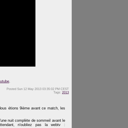
outube
.
Posted
Sun 12 May 2013 03:35:02 PM CEST
Tags:
2013
Nous étions 9ième avant ce match, les
d'une nuit complète de sommeil avant le
tendant, n'oubliez pas la webtv :