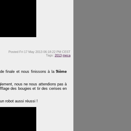
Posted
Fri 17 May 2013 06:18:22 PM CEST
Tags:
2013
meca
de finale et nous finissons à la
9ième
èglement, nous ne nous attendions pas à
fflage des bougies et tir des cerises en
un robot aussi réussi !