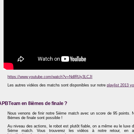
https://www.youtube.com/watch?v=NdlRUy3LCJI
Les autres vidéos des matchs sont disponibles sur notre
playlist 2013 y
APBTeam en 8ièmes de finale ?
Nous venons de finir notre 5ième match avec un score de 95 points. 
8ièmes de finale sont possible !
Au niveau des actions, le robot est plutôt fiable, on a même eu le luxe 
5ième match. Vous trouverez les vidéos à notre retour, en at