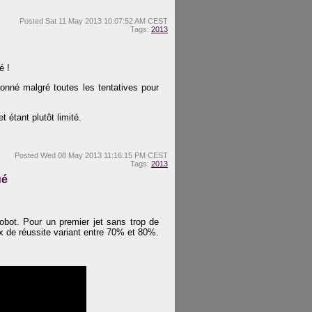
Posted
Sat 11 May 2013 10:07:52 AM CEST
Tags:
2013
é !
ionné malgré toutes les tentatives pour
 étant plutôt limité.
Posted
Wed 08 May 2013 11:16:15 PM CEST
Tags:
2013
ué
obot. Pour un premier jet sans trop de
x de réussite variant entre 70% et 80%.