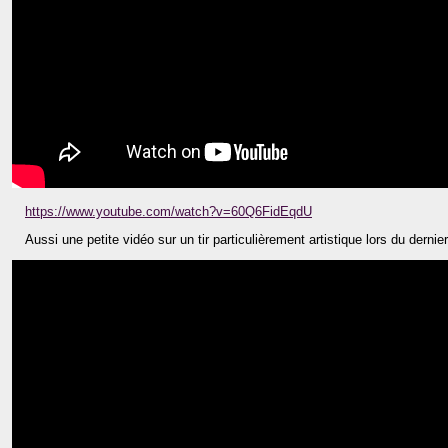
https://www.youtube.com/watch?v=60Q6FidEqdU
Aussi une petite vidéo sur un tir particulièrement artistique lors du dernie